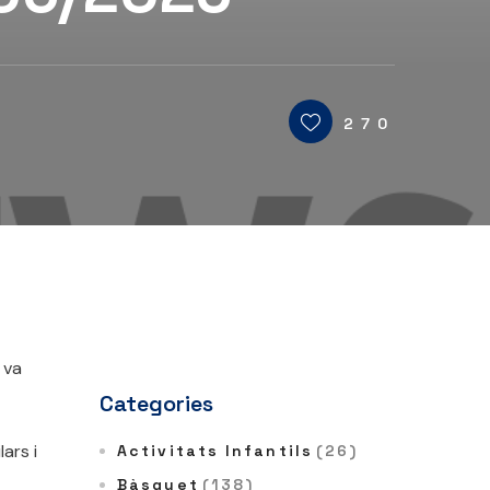
270
 va
Categories
ars i
Activitats Infantils
(26)
Bàsquet
(138)