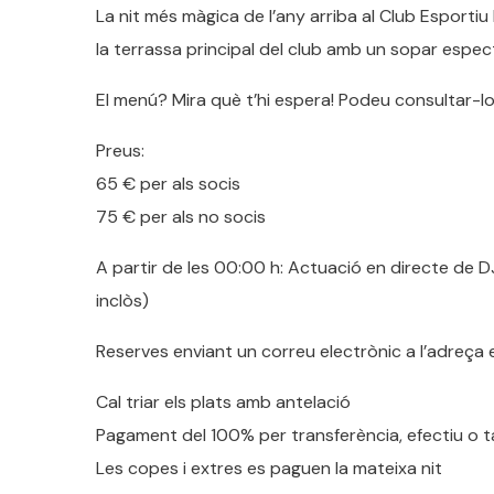
La nit més màgica de l’any arriba al Club Esportiu L
la terrassa principal del club amb un sopar espec
El menú? Mira què t’hi espera! Podeu consultar-l
Preus:
65 € per als socis
75 € per als no socis
A partir de les 00:00 h: Actuació en directe de DJ 
inclòs)
Reserves enviant un correu electrònic a l’adreça
Cal triar els plats amb antelació
Pagament del 100% per transferència, efectiu o t
Les copes i extres es paguen la mateixa nit