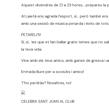
Aquest divendres de 21 a 23 hores… prepareu la pu
Al Laietà ens agrada l’esport, sí… però també ens
amb una sessió de música petarda i èxits de tots 
PETARDJ’S!
Sí, sí… les que et fan ballar grans temes que no sa
la teva vida.
Vine amb els teus amics, amb ganes de gresca i am
Entrada lliure per a socis/es i amics!
T’ho perdràs? Nosaltres, no!
CELEBRA SANT JOAN AL CLUB