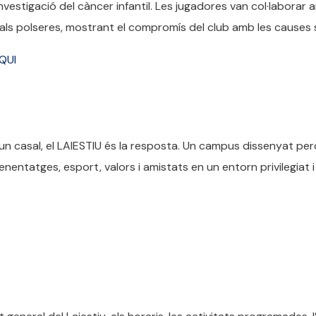
investigació del càncer infantil. Les jugadores van col·laborar
nals polseres, mostrant el compromís del club amb les causes s
QUI
 que un casal, el LAIESTIU és la resposta. Un campus dissenyat pe
enentatges, esport, valors i amistats en un entorn privilegiat i