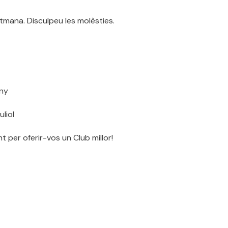
tmana. Disculpeu les molèsties.
uny
uliol
 per oferir-vos un Club millor!