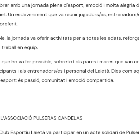
brar amb una jornada plena d’esport, emoció i molta alegria d
et. Un esdeveniment que va reunir jugadors/es, entrenadors/e
preferit.
, la jornada va oferir activitats per a totes les edats, reforç
 treball en equip.
m que ho va fer possible, sobretot als pares i mares que van c
cipants i als entrenadors/es i personal del Laietà. Dies com a
esport: és passió, comunitat i emoció compartida.
A L’ASSOCIACIÓ PULSERAS CANDELAS
Club Esportiu Laietà va participar en un acte solidari de Pulse