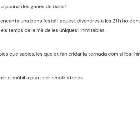
rpurina i les ganes de ballar!
 encanta una bona festa! I aquest divendres a les 21 h ho do
els temps de la mà de les úniques i inimitables…
bies que sabies, les que et fan cridar la tornada com si fos l’h
b el mòbil a punt per omplir stories.