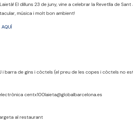
aietà! El dilluns 23 de juny, vine a celebrar la Revetlla de Sant
tacular, música i molt bon ambient!
o
AQUÍ
i barra de gins i còctels (el preu de les copes i còctels no es
 electrònica centx100laieta@globalbarcelona.es
argeta al restaurant