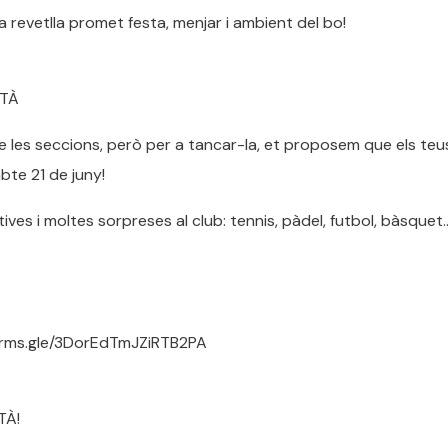
a revetlla promet festa, menjar i ambient del bo!
ETÀ
 les seccions, però per a tancar-la, et proposem que els teu
bte 21 de juny!
ives i moltes sorpreses al club: tennis, pàdel, futbol, bàsquet…
/forms.gle/3DorEdTmJZiRTB2PA
TÀ!