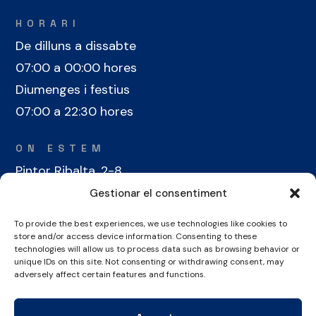
HORARI
De dilluns a dissabte
07:00 a 00:00 hores
Diumenges i festius
07:00 a 22:30 hores
ON ESTEM
Pintor Ribalta, 2-8
08028 Barcelona
Gestionar el consentiment
To provide the best experiences, we use technologies like cookies to
CONTACTE
store and/or access device information. Consenting to these
+34 934 486 350
technologies will allow us to process data such as browsing behavior or
unique IDs on this site. Not consenting or withdrawing consent, may
cel@laieta.cat
adversely affect certain features and functions.