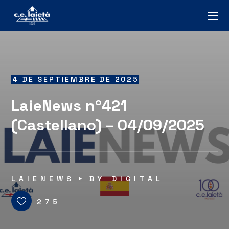
4 DE SEPTIEMBRE DE 2025
LaieNews nº421
(Castellano) – 04/09/2025
LAIENEWS
BY
DIGITAL
275