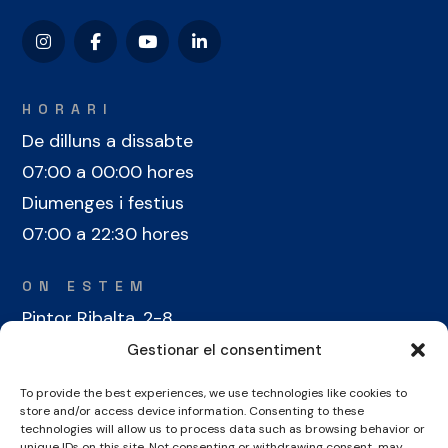
HORARI
De dilluns a dissabte
07:00 a 00:00 hores
Diumenges i festius
07:00 a 22:30 hores
ON ESTEM
Pintor Ribalta, 2-8
08028 Barcelona
Gestionar el consentiment
To provide the best experiences, we use technologies like cookies to
CONTACTE
store and/or access device information. Consenting to these
+34 934 486 350
technologies will allow us to process data such as browsing behavior or
unique IDs on this site. Not consenting or withdrawing consent, may