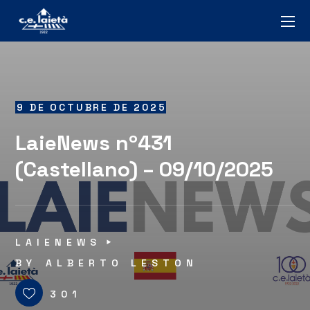
9 DE OCTUBRE DE 2025
LaieNews nº431
(Castellano) – 09/10/2025
LAIENEWS
BY
ALBERTO LESTON
301