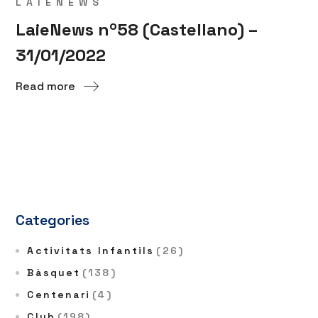
LAIENEWS
LaieNews nº58 (Castellano) –
31/01/2022
Read more
Categories
Activitats Infantils
(26)
Bàsquet
(138)
Centenari
(4)
Club
(198)