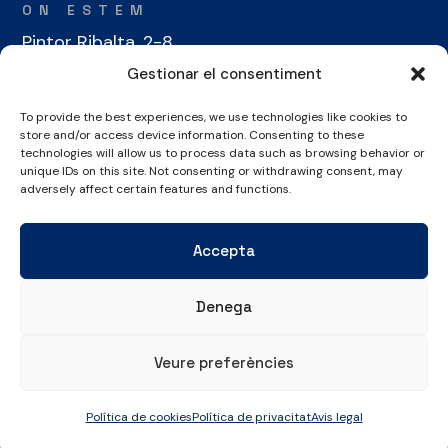
ON ESTEM
Pintor Ribalta, 2-8
08028 Barcelona
Gestionar el consentiment
To provide the best experiences, we use technologies like cookies to
CONTACTE
store and/or access device information. Consenting to these
+34 934 486 350
technologies will allow us to process data such as browsing behavior or
unique IDs on this site. Not consenting or withdrawing consent, may
cel@laieta.cat
adversely affect certain features and functions.
Accepta
Denega
Avís legal
Política de cookies
Política de privacitat
Veure preferències
© Copyright 2026 Club Esportiu Laietà | Tots els drets reservats
Política de cookies
Política de privacitat
Avis legal