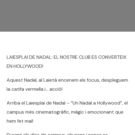
LAIESPLAI DE NADAL: EL NOSTRE CLUB ES CONVERTEIX
EN HOLLYWOOD!
Aquest Nadal, al Laietà encenem els focus, despleguem
la catifa vermella i… acció!
Arriba el Laiesplai de Nadal – “Un Nadal a Hollywood”, el
campus més cinematogràfic, màgic i emocionant que
hem fet mai!
Durant els dies de campus, els nens i nenes es