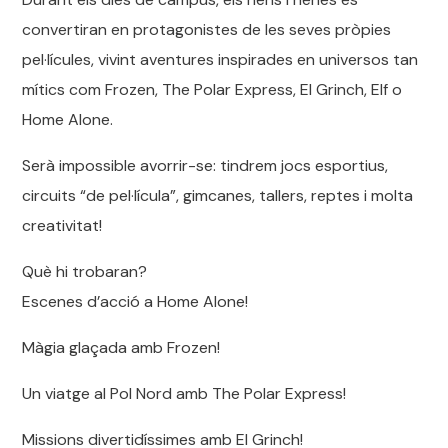
convertiran en protagonistes de les seves pròpies
pel·lícules, vivint aventures inspirades en universos tan
mítics com Frozen, The Polar Express, El Grinch, Elf o
Home Alone.
Serà impossible avorrir-se: tindrem jocs esportius,
circuits “de pel·lícula”, gimcanes, tallers, reptes i molta
creativitat!
Què hi trobaran?
Escenes d’acció a Home Alone!
Màgia glaçada amb Frozen!
Un viatge al Pol Nord amb The Polar Express!
Missions divertidíssimes amb El Grinch!