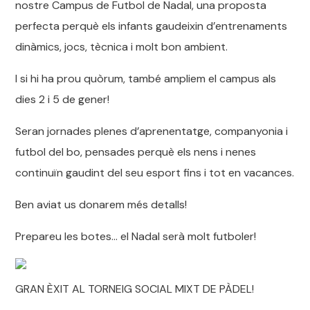
nostre Campus de Futbol de Nadal, una proposta
perfecta perquè els infants gaudeixin d’entrenaments
dinàmics, jocs, tècnica i molt bon ambient.
I si hi ha prou quòrum, també ampliem el campus als
dies 2 i 5 de gener!
Seran jornades plenes d’aprenentatge, companyonia i
futbol del bo, pensades perquè els nens i nenes
continuïn gaudint del seu esport fins i tot en vacances.
Ben aviat us donarem més detalls!
Prepareu les botes… el Nadal serà molt futboler!
GRAN ÈXIT AL TORNEIG SOCIAL MIXT DE PÀDEL!