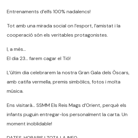
Entrenaments d’elfs 100% nadalencs!
Tot amb una mirada social on l’esport, l’amistat i la
cooperació són els veritables protagonistes.
I, a més…
El dia 23… farem cagar el Tió!
L’últim dia celebrarem la nostra Gran Gala dels Òscars,
amb catifa vermella, premis simbòlics, fotos i molta
música.
Ens visitarà… SSMM Els Reis Mags d’Orient, perquè els
infants puguin entregar-los personalment la carta. Un
moment inoblidable!
DATES, HORARIS I TOTA LA INFO