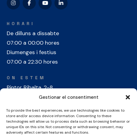
HORARI
De dilluns a dissabte
07:00 a 00:00 hores
Diumenges i festius
07:00 a 22:30 hores
ON ESTEM
Pintor Ribalta, 2-8
08028 Barcelona
Gestionar el consentiment
To provide the best experiences, we use technologies like cookies to
CONTACTE
store and/or access device information. Consenting to these
+34 934 486 350
technologies will allow us to process data such as browsing behavior or
unique IDs on this site. Not consenting or withdrawing consent, may
cel@laieta.cat
adversely affect certain features and functions.