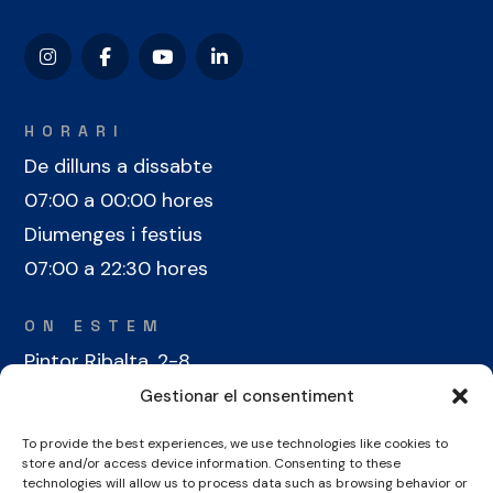
HORARI
De dilluns a dissabte
07:00 a 00:00 hores
Diumenges i festius
07:00 a 22:30 hores
ON ESTEM
Pintor Ribalta, 2-8
08028 Barcelona
Gestionar el consentiment
To provide the best experiences, we use technologies like cookies to
CONTACTE
store and/or access device information. Consenting to these
+34 934 486 350
technologies will allow us to process data such as browsing behavior or