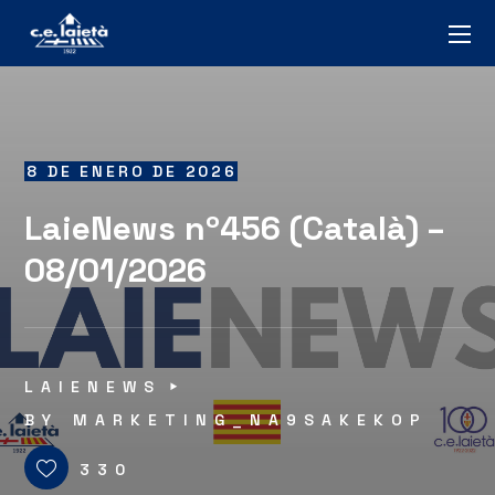
8 DE ENERO DE 2026
LaieNews nº456 (Català) –
08/01/2026
LAIENEWS
BY
MARKETING_NA9SAKEKOP
330