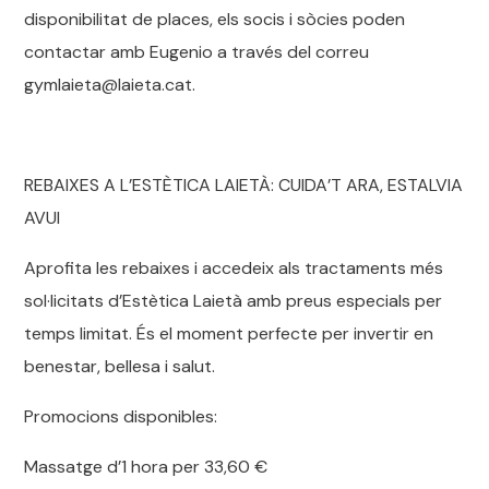
disponibilitat de places, els socis i sòcies poden
contactar amb Eugenio a través del correu
gymlaieta@laieta.cat.
REBAIXES A L’ESTÈTICA LAIETÀ: CUIDA’T ARA, ESTALVIA
AVUI
Aprofita les rebaixes i accedeix als tractaments més
sol·licitats d’Estètica Laietà amb preus especials per
temps limitat. És el moment perfecte per invertir en
benestar, bellesa i salut.
Promocions disponibles:
Massatge d’1 hora per 33,60 €