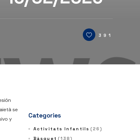
391
esión
aietà se
Categories
sivo y
Activitats Infantils
(26)
Bàsquet
(138)