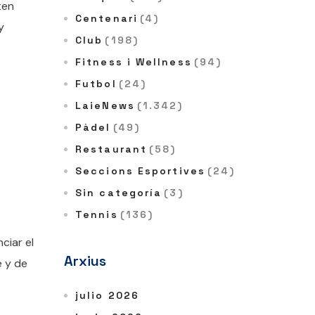
ten
Centenari
(4)
y
Club
(198)
Fitness i Wellness
(94)
Futbol
(24)
LaieNews
(1.342)
Pàdel
(49)
Restaurant
(58)
Seccions Esportives
(24)
Sin categoría
(3)
Tennis
(136)
ciar el
Arxius
e y de
julio 2026