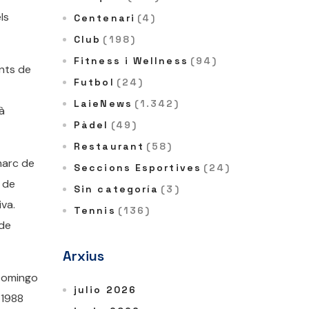
ls
Centenari
(4)
Club
(198)
Fitness i Wellness
(94)
ents de
Futbol
(24)
LaieNews
(1.342)
à
Pàdel
(49)
Restaurant
(58)
 marc de
Seccions Esportives
(24)
 de
Sin categoría
(3)
iva.
Tennis
(136)
 de
Arxius
 Domingo
julio 2026
 1988