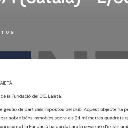
STON
LAIETÀ
e la Fundació del C.E. Laietà.
e gestió de part dels impostos del club. Aquest objecte ha p
mpost sobre béns immobles sobre els 24 mil metres quadrats q
representat la Fundació ha perdut ara la seva raó d’existir am