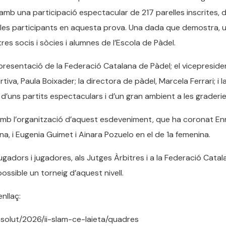
mb una participació espectacular de 217 parelles inscrites, d
elles participants en aquesta prova. Una dada que demostra, 
res socis i sòcies i alumnes de l’Escola de Pàdel.
representació de la Federació Catalana de Pàdel; el vicepreside
rtiva, Paula Boixader; la directora de pàdel, Marcela Ferrari; i l
’uns partits espectaculars i d’un gran ambient a les graderie
 amb l’organització d’aquest esdeveniment, que ha coronat En
a, i Eugenia Guimet i Ainara Pozuelo en el de 1a femenina.
ugadors i jugadores, als Jutges Àrbitres i a la Federació Cata
possible un torneig d’aquest nivell.
nllaç:
absolut/2026/ii-slam-ce-laieta/quadres