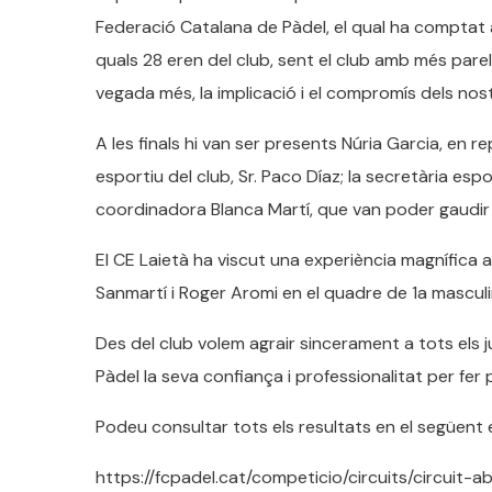
Federació Catalana de Pàdel, el qual ha comptat a
quals 28 eren del club, sent el club amb més par
vegada més, la implicació i el compromís dels nost
A les finals hi van ser presents Núria Garcia, en 
esportiu del club, Sr. Paco Díaz; la secretària espo
coordinadora Blanca Martí, que van poder gaudir d
El CE Laietà ha viscut una experiència magnífica
Sanmartí i Roger Aromi en el quadre de 1a masculin
Des del club volem agrair sincerament a tots els j
Pàdel la seva confiança i professionalitat per fer 
Podeu consultar tots els resultats en el següent e
https://fcpadel.cat/competicio/circuits/circuit-