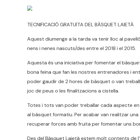
TECNIFICACIÓ GRATUÏTA DEL BÀSQUET LAIETÀ
Aquest diumenge a la tarda va tenir lloc al pavelló 
nens i nenes nascuts/des entre el 2018 i el 2015.
Aquesta és una iniciativa per fomentar el bàsquet 
bona feina que fan les nostres entrenadores i en
poder gaudir de 2 hores de bàsquet o van treball
joc de peus o les finalitzacions a cistella.
Totes i tots van poder treballar cada aspecte en
al bàsquet formatiu. Per acabar van realitzar una se
recuperar forces amb fruita per fomentar uns bon
Des del Bàsquet Laietà estem molt contents de l’èx