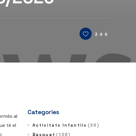
346
Categories
ermès al
ue té el
Activitats Infantils
(26)
b
Bàsquet
(138)