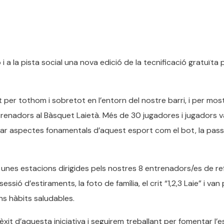
i a la pista social una nova edició de la tecnificació gratuïta 
per tothom i sobretot en l’entorn del nostre barri, i per most
trenadors al Bàsquet Laietà. Més de 30 jugadores i jugadors 
ar aspectes fonamentals d’aquest esport com el bot, la pass
 unes estacions dirigides pels nostres 8 entrenadors/es de re
ssió d’estiraments, la foto de família, el crit “1,2,3 Laie” i van
s hàbits saludables.
it d’aquesta iniciativa i seguirem treballant per fomentar l’es