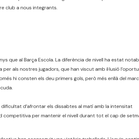
tre club a nous integrants.
nys que al Barça Escola. La diferència de nivell ha estat notab
a per als nostres jugadors, que han viscut amb il·lusió l’oport
 només hi consten els deu primers gols, però més enllà del mar
scuda.
dificultat d’afrontar els dissabtes al matí amb la intensitat
itud competitiva per mantenir el nivell durant tot el cap de set