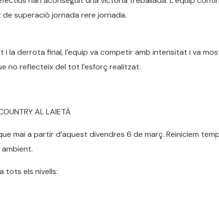
fectius han aconseguit una victòria treballada. L’equip conti
 de superació jornada rere jornada.
 i la derrota final, l’equip va competir amb intensitat i va mo
e no reflecteix del tot l’esforç realitzat.
COUNTRY AL LAIETÀ
que mai a partir d’aquest divendres 6 de març. Reiniciem te
 ambient.
tots els nivells: