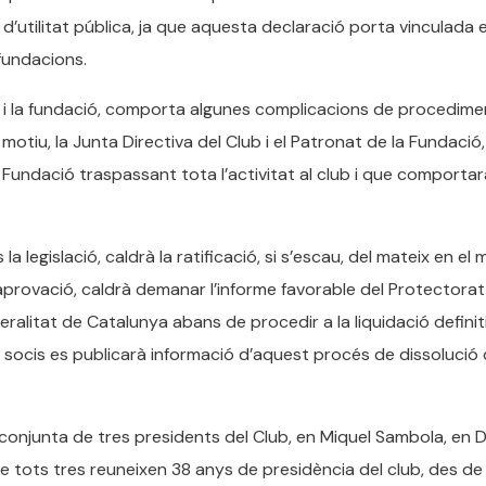
 d’utilitat pública, ja que aquesta declaració porta vinculada e
 fundacions.
lub i la fundació, comporta algunes complicacions de procedim
otiu, la Junta Directiva del Club i el Patronat de la Fundació,
a Fundació traspassant tota l’activitat al club i que comportar
 legislació, caldrà la ratificació, si s’escau, del mateix en el
aprovació, caldrà demanar l’informe favorable del Protectorat
ralitat de Catalunya abans de procedir a la liquidació definit
 socis es publicarà informació d’aquest procés de dissolució
conjunta de tres presidents del Club, en Miquel Sambola, en
re tots tres reuneixen 38 anys de presidència del club, des de