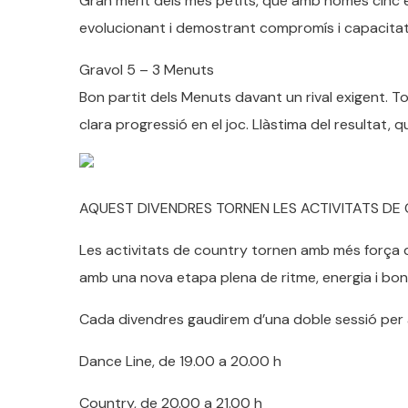
Gran mèrit dels més petits, que amb només cinc e
evolucionant i demostrant compromís i capacitat
Gravol 5 – 3 Menuts
Bon partit dels Menuts davant un rival exigent. Tot
clara progressió en el joc. Llàstima del resultat, qu
AQUEST DIVENDRES TORNEN LES ACTIVITATS DE 
Les activitats de country tornen amb més força 
amb una nova etapa plena de ritme, energia i bon
Cada divendres gaudirem d’una doble sessió per a 
Dance Line, de 19.00 a 20.00 h
Country, de 20.00 a 21.00 h