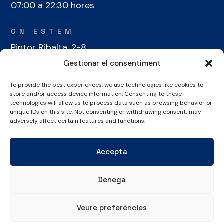
07:00 a 22:30 hores
ON ESTEM
Pintor Ribalta, 2-8
08028 Barcelona
Gestionar el consentiment
To provide the best experiences, we use technologies like cookies to
CONTACTE
store and/or access device information. Consenting to these
+34 934 486 350
technologies will allow us to process data such as browsing behavior or
unique IDs on this site. Not consenting or withdrawing consent, may
cel@laieta.cat
adversely affect certain features and functions.
Accepta
Denega
Avís legal
Política de cookies
Política de privacitat
Veure preferències
© Copyright 2026 Club Esportiu Laietà | Tots els drets reservats