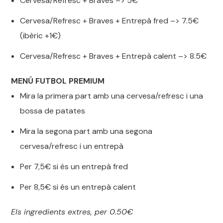
Cervesa/Refresc + Braves –> 5€
Cervesa/Refresc + Braves + Entrepà fred –> 7.5€
(ibèric +1€)
Cervesa/Refresc + Braves + Entrepà calent –> 8.5€
MENÚ FUTBOL PREMIUM
Mira la primera part amb una cervesa/refresc i una
bossa de patates
Mira la segona part amb una segona
cervesa/refresc i un entrepà
Per 7,5€ si és un entrepà fred
Per 8,5€ si és un entrepà calent
Els ingredients extres, per 0.50€