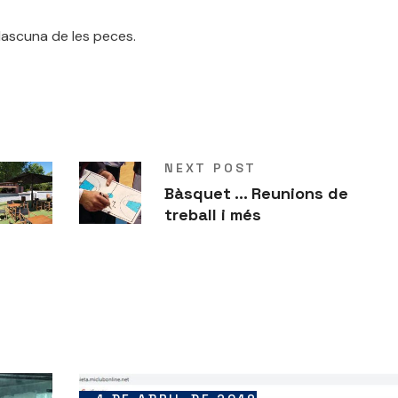
dascuna de les peces.
NEXT POST
Bàsquet ... Reunions de
treball i més