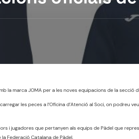
mb la marca JOMA per a les noves equipacions de la secció d
arregar les peces a l’Oficina d’Atenció al Soci, on podreu ve
dors i jugadores que pertanyen als equips de Pàdel que repre
de la Federació Catalana de Pàdel.