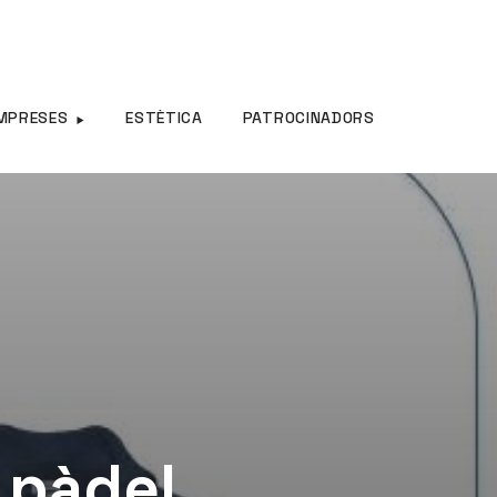
MPRESES
ESTÈTICA
PATROCINADORS
 pàdel