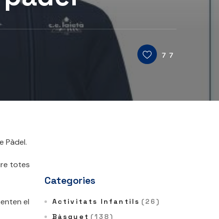
77
e Pàdel.
ure totes
Categories
senten el
Activitats Infantils
(26)
Bàsquet
(138)