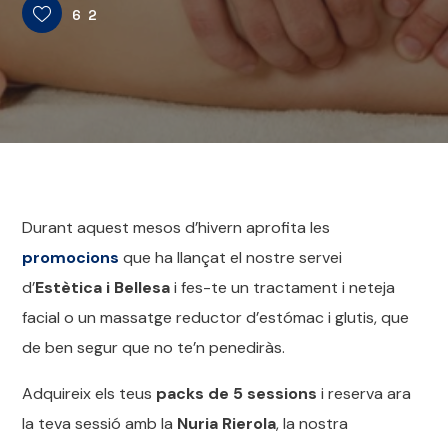
62
Durant aquest mesos d’hivern aprofita les
promocions
que ha llançat el nostre servei
d’
Estètica i Bellesa
i fes-te un tractament i neteja
facial o un massatge reductor d’estómac i glutis, que
de ben segur que no te’n penediràs.
Adquireix els teus
packs de 5 sessions
i reserva ara
la teva sessió amb la
Nuria Rierola
, la nostra