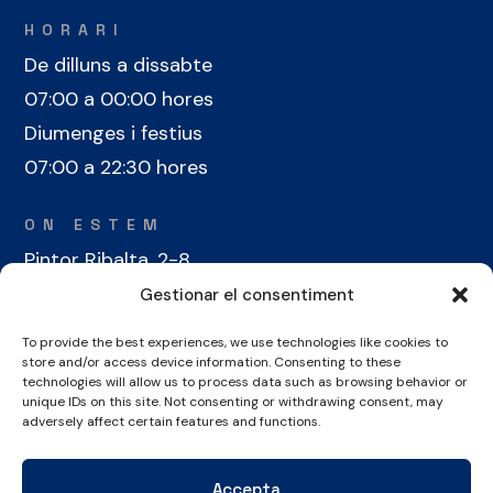
HORARI
De dilluns a dissabte
07:00 a 00:00 hores
Diumenges i festius
07:00 a 22:30 hores
ON ESTEM
Pintor Ribalta, 2-8
08028 Barcelona
Gestionar el consentiment
To provide the best experiences, we use technologies like cookies to
CONTACTE
store and/or access device information. Consenting to these
+34 934 486 350
technologies will allow us to process data such as browsing behavior or
unique IDs on this site. Not consenting or withdrawing consent, may
cel@laieta.cat
adversely affect certain features and functions.
Accepta