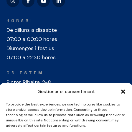
HORARI
De dilluns a dissabte
07:00 a 00:00 hores
Diumenges i festius
07:00 a 22:30 hores
ON ESTEM
Pintor Ribalta, 2-8
08028 Barcelona
Gestionar el consentiment
To provide the best experiences, we use technologies like cookies to
CONTACTE
store and/or access device information. Consenting to these
+34 934 486 350
technologies will allow us to process data such as browsing behavior or
unique IDs on this site. Not consenting or withdrawing consent, may
cel@laieta.cat
adversely affect certain features and functions.