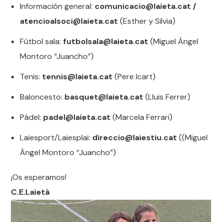
Información general:
comunicacio@laieta.cat /
atencioalsoci@laieta.cat
(Esther y Silvia)
Fútbol sala:
futbolsala@laieta.cat
(Miguel Ángel
Montoro “Juancho”)
Tenis:
tennis@laieta.cat
(Pere Icart)
Baloncesto:
basquet@laieta.cat
(Lluis Ferrer)
Pádel:
padel@laieta.cat
(Marcela Ferrari)
Laiesport/Laiesplai:
direccio@laiestiu.cat
((Miguel
Ángel Montoro “Juancho”)
¡Os esperamos!
C.E.Laietà