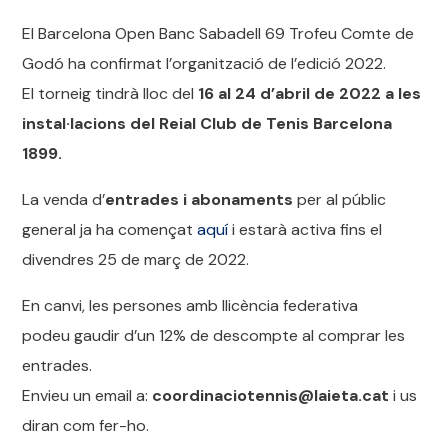
El Barcelona Open Banc Sabadell 69 Trofeu Comte de
Godó ha confirmat l’organització de l’edició 2022.
El torneig tindrà lloc del
16 al 24 d’abril de 2022 a les
instal·lacions del Reial Club de Tenis Barcelona
1899.
La venda d’
entrades i abonaments
per al públic
general ja ha començat
aquí
i estarà activa fins el
divendres 25 de març de 2022.
En canvi, les persones amb llicència federativa
podeu gaudir d’un 12% de descompte al comprar les
entrades.
Envieu un email a:
coordinaciotennis@laieta.cat
i us
diran com fer-ho.