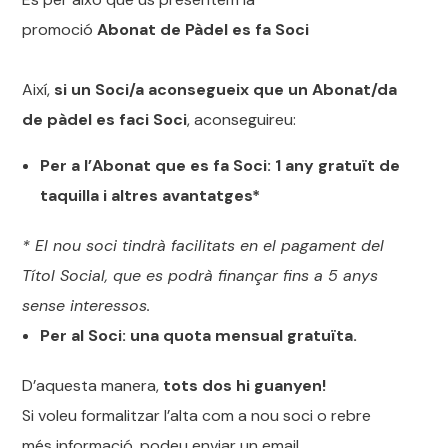
promoció
Abonat de Pàdel es fa Soci
Així,
si un Soci/a aconsegueix que un Abonat/da
de pàdel es faci Soci
, aconseguireu:
Per a l’Abonat que es fa Soci: 1 any gratuït de
taquilla i altres avantatges*
* El nou soci tindrà facilitats en el pagament del
Títol Social, que es podrà finançar fins a 5 anys
sense interessos.
Per al Soci:
una quota mensual gratuïta.
D’aquesta manera,
tots dos hi guanyen!
Si voleu formalitzar l’alta com a nou soci o rebre
més informació, podeu enviar un email