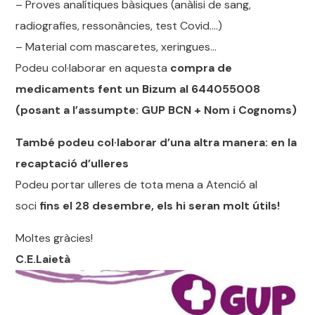
– Proves analítiques bàsiques (anàlisi de sang,
radiografies, ressonàncies, test Covid….)
– Material com mascaretes, xeringues…
Podeu col·laborar en aquesta
compra de
medicaments fent un Bizum al 644055008
(posant a l’assumpte: GUP BCN + Nom i Cognoms)
També podeu col·laborar d’una altra manera: en la
r
ecaptació d’ulleres
Podeu portar ulleres de tota mena a Atenció al
soci
fins el 28 desembre, els hi seran molt útils!
Moltes gràcies!
C.E.Laietà