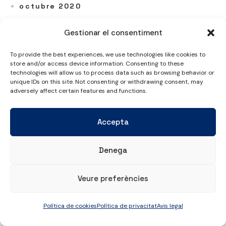
octubre 2020
septiembre 2020
Gestionar el consentiment
agosto 2020
julio 2020
To provide the best experiences, we use technologies like cookies to
store and/or access device information. Consenting to these
junio 2020
technologies will allow us to process data such as browsing behavior or
unique IDs on this site. Not consenting or withdrawing consent, may
mayo 2020
adversely affect certain features and functions.
abril 2020
marzo 2020
Accepta
febrero 2020
enero 2020
Denega
diciembre 2019
noviembre 2019
Veure preferències
octubre 2019
Política de cookies
Política de privacitat
Avis legal
septiembre 2019
agosto 2019