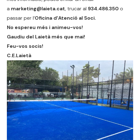
a
marketing@laieta.cat
, trucar al
934.486.350
o
passar per l’
Oficina d’Atenció al Soci.
No espereu més i animeu-vos!
Gaudiu del Laietà més que mai!
Feu-vos socis!
C.E.Laietà