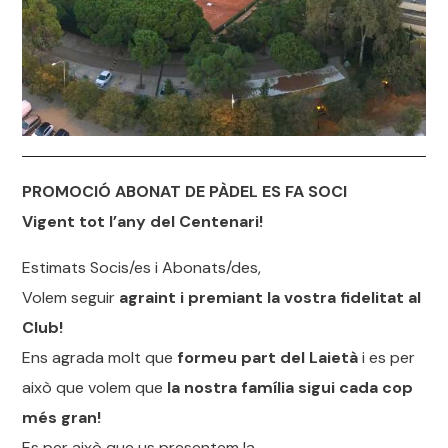
PROMOCIÓ ABONAT DE PÀDEL ES FA SOCI
Vigent tot l’any del Centenari!
Estimats Socis/es i Abonats/des,
Volem seguir
agraint i premiant la vostra fidelitat al
Club!
Ens agrada molt que
formeu part del Laietà
i es per
això que volem que
la nostra família sigui cada cop
més gran!
Es per això que us presentem la