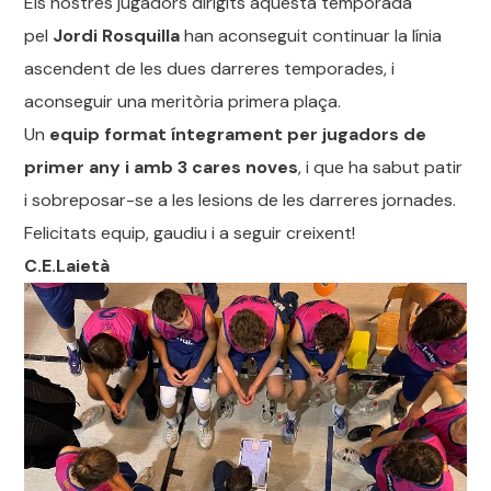
Els nostres jugadors dirigits aquesta temporada
pel
Jordi Rosquilla
han aconseguit continuar la línia
ascendent de les dues darreres temporades, i
aconseguir una meritòria primera plaça.
Un
equip format íntegrament per jugadors de
primer any i amb 3 cares noves
, i que ha sabut patir
i sobreposar-se a les lesions de les darreres jornades.
Felicitats equip, gaudiu i a seguir creixent!
C.E.Laietà