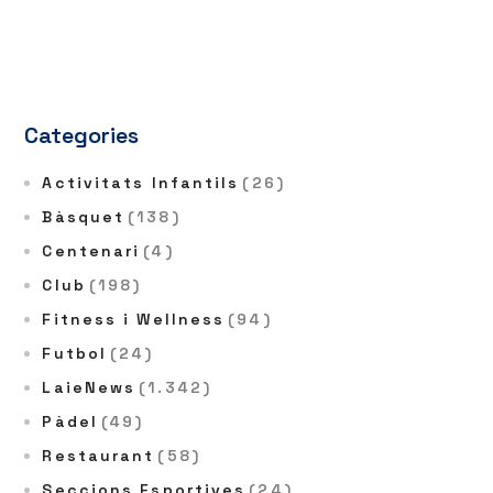
Categories
Activitats Infantils
(26)
Bàsquet
(138)
Centenari
(4)
Club
(198)
Fitness i Wellness
(94)
Futbol
(24)
LaieNews
(1.342)
Pàdel
(49)
Restaurant
(58)
Seccions Esportives
(24)