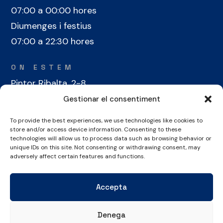
07:00 a 00:00 hores
Diumenges i festius
07:00 a 22:30 hores
ON ESTEM
Pintor Ribalta, 2-8
08028 Barcelona
Gestionar el consentiment
To provide the best experiences, we use technologies like cookies to
CONTACTE
store and/or access device information. Consenting to these
+34 934 486 350
technologies will allow us to process data such as browsing behavior or
unique IDs on this site. Not consenting or withdrawing consent, may
cel@laieta.cat
adversely affect certain features and functions.
Accepta
Denega