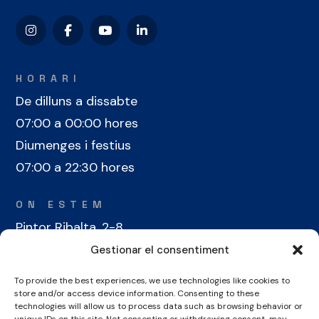
HORARI
De dilluns a dissabte
07:00 a 00:00 hores
Diumenges i festius
07:00 a 22:30 hores
ON ESTEM
Pintor Ribalta, 2-8
08028 Barcelona
Gestionar el consentiment
To provide the best experiences, we use technologies like cookies to
CONTACTE
store and/or access device information. Consenting to these
+34 934 486 350
technologies will allow us to process data such as browsing behavior or