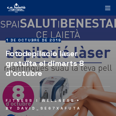
1 DE OCTUBRE DE 2019
Fotodepilació làser
gratuïta el dimarts 8
d’octubre
FITNESS I WELLNESS
BY
DAVID_SE67XAFUTA