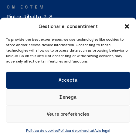
ON ESTEM
Pintor Ribalta, 2-8
08028 Barcelona
Gestionar el consentiment
To provide the best experiences, we use technologies like cookies to
CONTACTE
store and/or access device information. Consenting to these
+34 934 486 350
technologies will allow us to process data such as browsing behavior or
unique IDs on this site. Not consenting or withdrawing consent, may
cel@laieta.cat
adversely affect certain features and functions.
Accepta
Denega
Avís legal
Política de cookies
Política de privacitat
Veure preferències
© Copyright 2026 Club Esportiu Laietà | Tots els drets reservats
Política de cookies
Política de privacitat
Avis legal