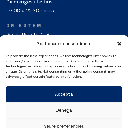
Diumenges i festius
07:00 a 22:30 hores
ON ESTEM
Pintor Ribalta, 2-8
08028 Barcelona
Gestionar el consentiment
To provide the best experiences, we use technologies like cookies to
CONTACTE
store and/or access device information. Consenting to these
+34 934 486 350
technologies will allow us to process data such as browsing behavior or
unique IDs on this site. Not consenting or withdrawing consent, may
cel@laieta.cat
adversely affect certain features and functions.
Accepta
Denega
Avís legal
Política de cookies
Política de privacitat
Veure preferències