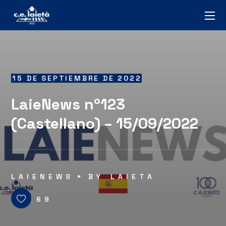
15 DE SEPTIEMBRE DE 2022
LaieNews nº123
(Castellano) – 15/09/2022
LAIENEWS
BY
LAIETA
69