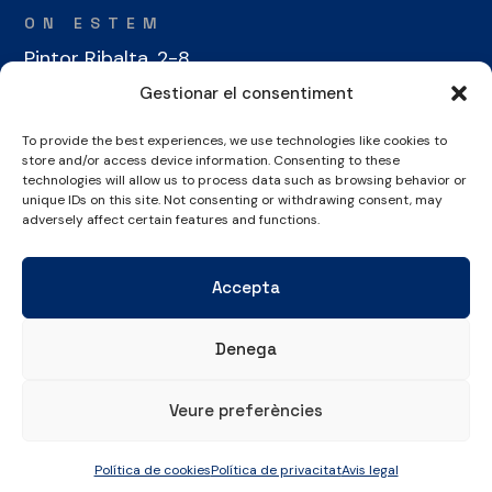
ON ESTEM
Pintor Ribalta, 2-8
08028 Barcelona
Gestionar el consentiment
To provide the best experiences, we use technologies like cookies to
CONTACTE
store and/or access device information. Consenting to these
+34 934 486 350
technologies will allow us to process data such as browsing behavior or
unique IDs on this site. Not consenting or withdrawing consent, may
cel@laieta.cat
adversely affect certain features and functions.
Accepta
Denega
Avís legal
Política de cookies
Política de privacitat
Veure preferències
© Copyright 2026 Club Esportiu Laietà | Tots els drets reservats
Política de cookies
Política de privacitat
Avis legal