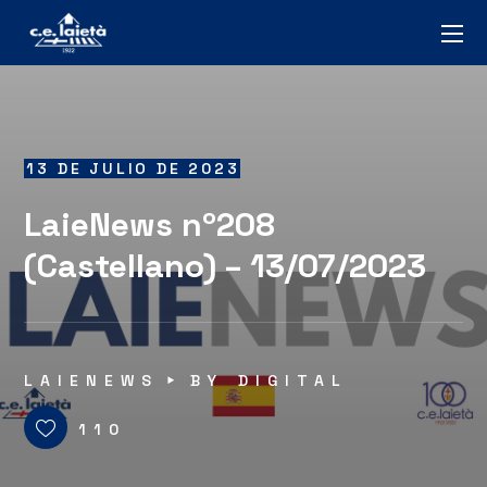
13 DE JULIO DE 2023
LaieNews nº208
(Castellano) – 13/07/2023
LAIENEWS
BY
DIGITAL
110