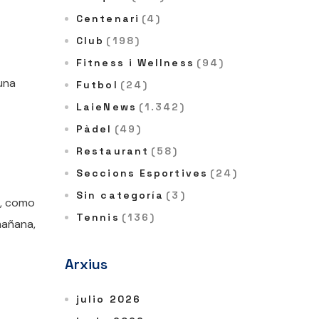
Centenari
(4)
Club
(198)
Fitness i Wellness
(94)
una
Futbol
(24)
LaieNews
(1.342)
Pàdel
(49)
Restaurant
(58)
Seccions Esportives
(24)
Sin categoría
(3)
b, como
Tennis
(136)
mañana,
Arxius
julio 2026