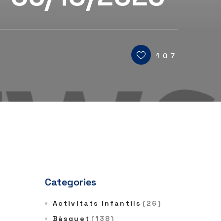
107
Categories
Activitats Infantils
(26)
Bàsquet
(138)