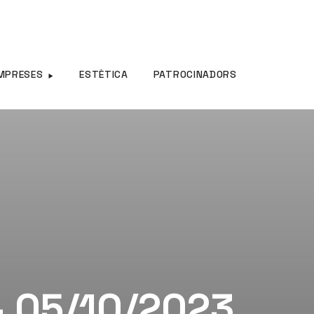
MPRESES
ESTÈTICA
PATROCINADORS
– 05/10/2023