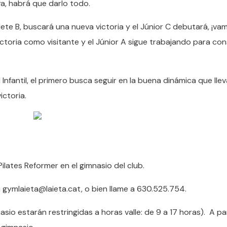
va, habrá que darlo todo.
dete B, buscará una nueva victoria y el Júnior C debutará, ¡va
ctoria como visitante y el Júnior A sigue trabajando para con
 Infantil, el primero busca seguir en la buena dinámica que llev
ictoria.
lates Reformer en el gimnasio del club.
 gymlaieta@laieta.cat, o bien llame a 630.525.754.
o estarán restringidas a horas valle: de 9 a 17 horas). A par