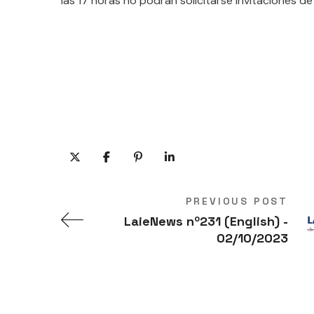
las 17 horas no podrán solicitarse invitaciones de
PREVIOUS POST
LaieNews nº231 (English) -
02/10/2023