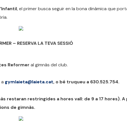
l’Infantil
, el primer busca seguir en la bona dinàmica que porta
ria.
RMER – RESERVA LA TEVA SESSIÓ
tes Reformer
al gimnàs del club.
r a
gymlaieta@laieta.cat
, o bé truqueu a 630.525.754.
restaran restringides a hores vall: de 9 a 17 hores). A 
cions de gimnàs.