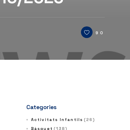
90
Categories
Activitats Infantils
(26)
Bàsquet
(138)