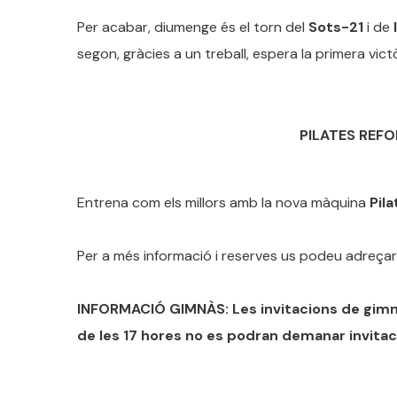
Per acabar, diumenge és el torn del
Sots-21
i de
segon, gràcies a un treball, espera la primera victò
PILATES REFO
Entrena com els millors amb la nova màquina
Pila
Per a més informació i reserves us podeu adreça
INFORMACIÓ GIMNÀS: Les invitacions de gimnàs 
de les 17 hores no es podran demanar invita