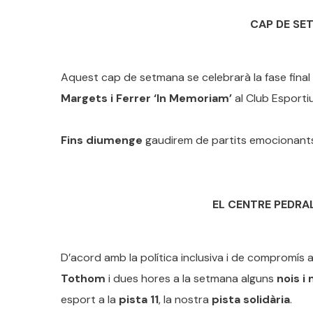
CAP DE SET
Aquest cap de setmana se celebrarà la fase final
Margets i Ferrer ‘In Memoriam’
al Club Esportiu
Fins diumenge
gaudirem de partits emocionants i
EL CENTRE PEDRA
D’acord amb la política inclusiva i de compromís a
Tothom
i dues hores a la setmana alguns
nois i
esport a la
pista 11
, la nostra
pista solidària
.