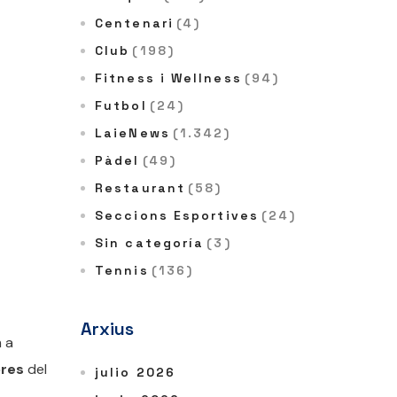
Centenari
(4)
Club
(198)
Fitness i Wellness
(94)
Futbol
(24)
LaieNews
(1.342)
Pàdel
(49)
Restaurant
(58)
Seccions Esportives
(24)
Sin categoría
(3)
Tennis
(136)
Arxius
m a
ores
del
julio 2026