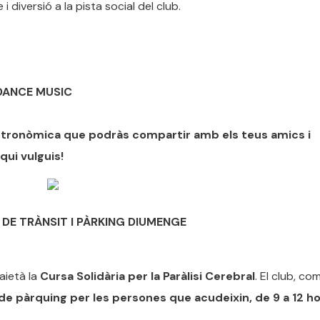
diversió a la pista social del club.
 DANCE MUSIC
stronòmica que podràs compartir amb els teus amics i
 qui vulguis!
 DE TRÀNSIT I PÀRKING DIUMENGE
aietà la
Cursa Solidària per la Paràlisi Cerebral
. El club, co
s de pàrquing per les persones que acudeixin, de 9 a 12 h