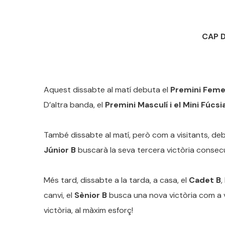
CAP 
Aquest dissabte al matí debuta el
Premini Feme
D’altra banda, el
Premini Masculí i el Mini Fúcsi
També dissabte al matí, però com a visitants, de
Júnior B
buscarà la seva tercera victòria consec
Més tard, dissabte a la tarda, a casa, el
Cadet B
,
canvi, el
Sènior B
busca una nova victòria com a vi
victòria, al màxim esforç!