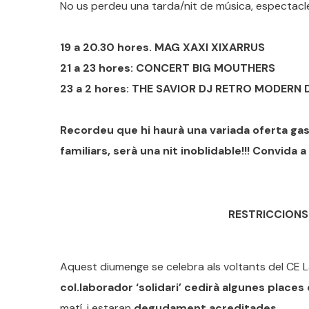
No us perdeu una tarda/nit de música, espectacle i 
19 a 20.30 hores. MAG XAXI XIXARRUS
21 a 23 hores: CONCERT BIG MOUTHERS
23 a 2 hores: THE SAVIOR DJ RETRO MODERN
Recordeu que hi haurà una variada oferta ga
familiars, serà una nit inoblidable!!! Convida a
RESTRICCIONS
Aquest diumenge se celebra als voltants del CE L
col.laborador ‘solidari’ cedirà algunes place
matí, i estaran
degudament acreditades.