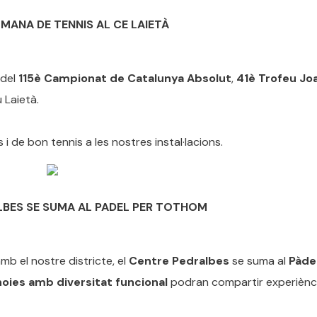
MANA DE TENNIS AL CE LAIETÀ
 del
115è Campionat de Catalunya Absolut
,
41è Trofeu Jo
 Laietà.
 de bon tennis a les nostres instal·lacions
.
LBES SE SUMA AL PADEL PER TOTHOM
mb el nostre districte, el
Centre Pedralbes
se suma al
Pàde
 noies amb diversitat funcional
podran compartir experièncie