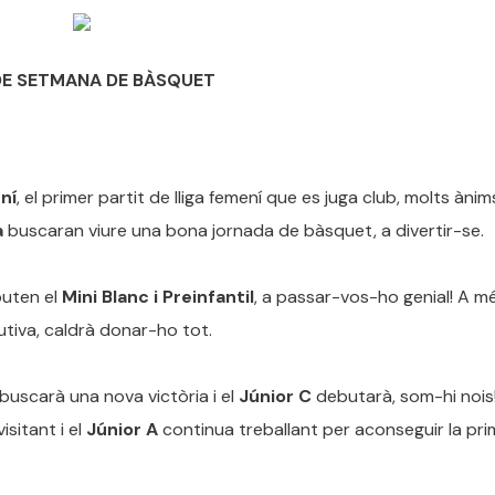
DE SETMANA DE BÀSQUET
ní
, el primer partit de lliga femení que es juga club, molts ànims
a
buscaran viure una bona jornada de bàsquet, a divertir-se.
buten el
Mini Blanc i Preinfantil
, a passar-vos-ho genial! A mé
utiva, caldrà donar-ho tot.
 buscarà una nova victòria i el
Júnior C
debutarà, som-hi nois
sitant i el
Júnior A
continua treballant per aconseguir la pr