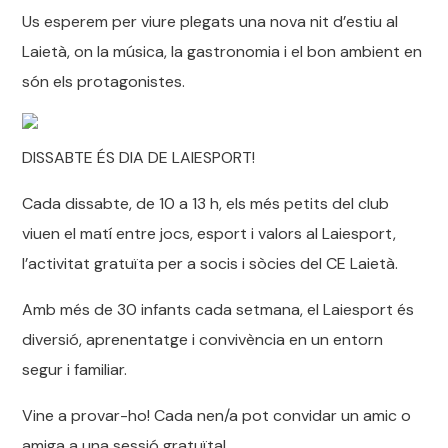
Us esperem per viure plegats una nova nit d’estiu al
Laietà, on la música, la gastronomia i el bon ambient en
són els protagonistes.
DISSABTE ÉS DIA DE LAIESPORT!
Cada dissabte, de 10 a 13 h, els més petits del club
viuen el matí entre jocs, esport i valors al Laiesport,
l’activitat gratuïta per a socis i sòcies del CE Laietà.
Amb més de 30 infants cada setmana, el Laiesport és
diversió, aprenentatge i convivència en un entorn
segur i familiar.
Vine a provar-ho! Cada nen/a pot convidar un amic o
amiga a una sessió gratuïta!