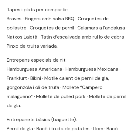
Tapes i plats per compartir:
Braves · Fingers amb salsa BBQ · Croquetes de
pollastre · Croquetes de pernil · Calamars a l’andalusa ·
Natxos Laietà · Tatin d’escalivada amb rul·lo de cabra ·
Pinxo de truita variada.
Entrepans especials de nit:
Hamburguesa Americana · Hamburguesa Mexicana ·
Frankfurt · Bikini · Motlle calent de pernil de gla,
gorgonzola i oli de trufa · Mollete “Campero
malagueño” · Mollete de pulled pork · Mollete de pernil
de gla.
Entrepanets bàsics (baguette):
Pernil de gla · Bacó i truita de patates · Llom · Bacó