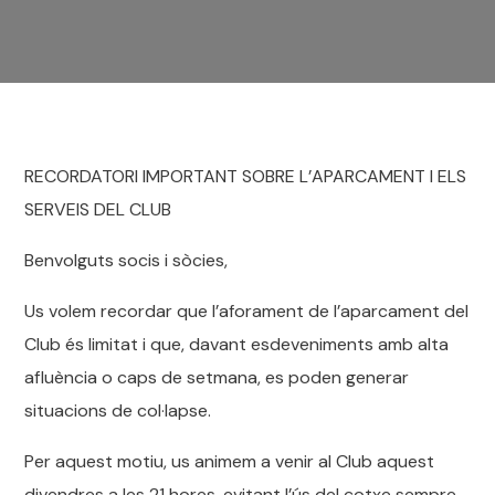
RECORDATORI IMPORTANT SOBRE L’APARCAMENT I ELS
SERVEIS DEL CLUB
Benvolguts socis i sòcies,
Us volem recordar que l’aforament de l’aparcament del
Club és limitat i que, davant esdeveniments amb alta
afluència o caps de setmana, es poden generar
situacions de col·lapse.
Per aquest motiu, us animem a venir al Club aquest
divendres a les 21 hores, evitant l’ús del cotxe sempre