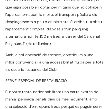
que sigui possible, i optar per mitjans que no col·lapsin
l’aparcament, com la moto, el transport públic o els
desplaçaments a peu o en bicicleta. Si arribeu i trobeu
l’aparcament complet, disposeu d’un pàrquing
alternatiu a només 100 metres, al carrer del Cardenal
Reig núm. 11 (Hotel Ilunion).
Amb la col·laboració de tothom, contribuïm a una
millor convivència i a una accessibilitat fluïda per a tots
els usuaris i usuàries del Club.
SERVEI ESPECIAL DE RESTAURACIÓ
El nostre restaurador habilitarà una carta exprés de
menjar pensada per als dies de més moviment, amb
una selecció d’entrepans freds perquè es puguin servir