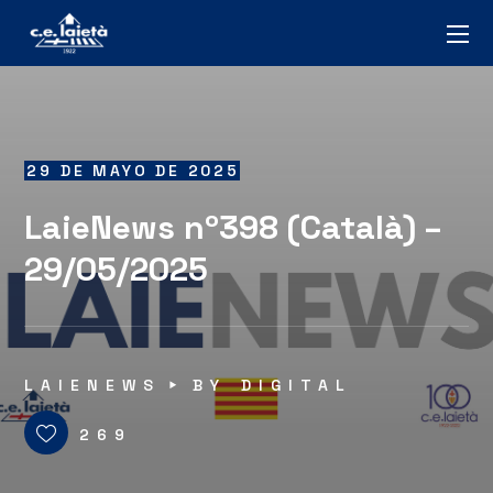
29 DE MAYO DE 2025
LaieNews nº398 (Català) –
29/05/2025
LAIENEWS
BY
DIGITAL
269