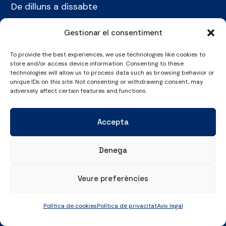
De dilluns a dissabte
07:00 a 00:00 hores
Gestionar el consentiment
Diumenges i festius
07:00 a 22:30 hores
To provide the best experiences, we use technologies like cookies to
store and/or access device information. Consenting to these
technologies will allow us to process data such as browsing behavior or
ON ESTEM
unique IDs on this site. Not consenting or withdrawing consent, may
adversely affect certain features and functions.
Pintor Ribalta, 2-8
08028 Barcelona
Accepta
CONTACTE
Denega
+34 934 486 350
cel@laieta.cat
Veure preferències
Política de cookies
Política de privacitat
Avis legal