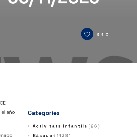
310
 CE
 el año
Categories
Activitats Infantils
(26)
ormado
Bàsquet
(138)