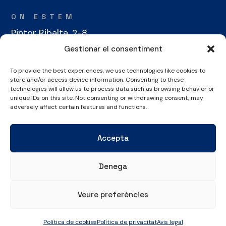
ON ESTEM
Pintor Ribalta, 2-8
08028 Barcelona
Gestionar el consentiment
To provide the best experiences, we use technologies like cookies to
CONTACTE
store and/or access device information. Consenting to these
+34 934 486 350
technologies will allow us to process data such as browsing behavior or
unique IDs on this site. Not consenting or withdrawing consent, may
cel@laieta.cat
adversely affect certain features and functions.
Accepta
Denega
Avís legal
Política de cookies
Política de privacitat
Veure preferències
© Copyright 2026 Club Esportiu Laietà | Tots els drets reservats
Política de cookies
Política de privacitat
Avis legal