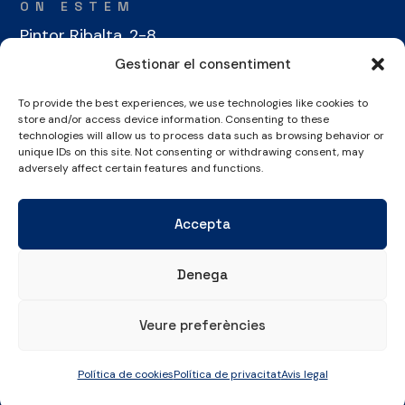
ON ESTEM
Pintor Ribalta, 2-8
08028 Barcelona
Gestionar el consentiment
To provide the best experiences, we use technologies like cookies to
CONTACTE
store and/or access device information. Consenting to these
+34 934 486 350
technologies will allow us to process data such as browsing behavior or
unique IDs on this site. Not consenting or withdrawing consent, may
cel@laieta.cat
adversely affect certain features and functions.
Accepta
Denega
Avís legal
Política de cookies
Política de privacitat
Veure preferències
© Copyright 2026 Club Esportiu Laietà | Tots els drets reservats
Política de cookies
Política de privacitat
Avis legal