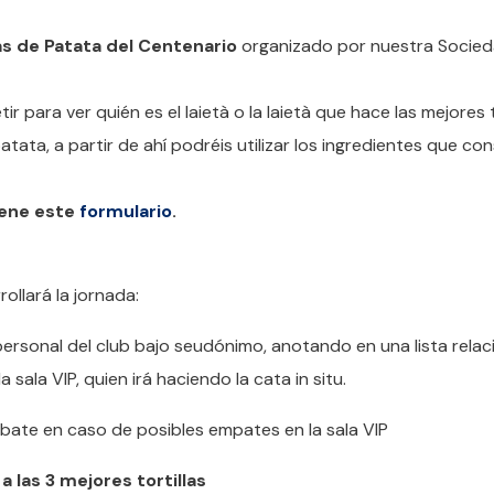
as de Patata del Centenario
organizado por nuestra Socie
r para ver quién es el laietà o la laietà que hace las mejores 
tata, a partir de ahí podréis utilizar los ingredientes que co
lene este
formulario
.
llará la jornada:
personal del club bajo seudónimo, anotando en una lista rela
 sala VIP, quien irá haciendo la cata in situ.
bate en caso de posibles empates en la sala VIP
 las 3 mejores tortillas