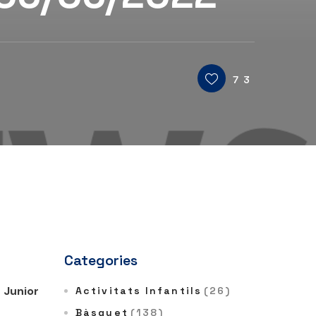
73
Categories
u Junior
Activitats Infantils
(26)
Bàsquet
(138)