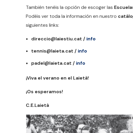
También tenéis la opción de escoger las
Escuela
Podéis ver toda la información en nuestro
catál
siguientes links:
direccio@laiestiu.cat /
info
tennis@laieta.cat /
info
padel@laieta.cat /
info
¡Viva el verano en el Laietà!
¡Os esperamos!
C.E.Laietà