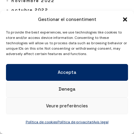
noviembre 2022
octubre 2022
septiembre 2022
Gestionar el consentiment
agosto 2022
To provide the best experiences, we use technologies like cookies to
julio 2022
store and/or access device information. Consenting to these
technologies will allow us to process data such as browsing behavior or
junio 2022
unique IDs on this site. Not consenting or withdrawing consent, may
adversely affect certain features and functions.
mayo 2022
abril 2022
Accepta
marzo 2022
febrero 2022
Denega
enero 2022
diciembre 2021
Veure preferències
noviembre 2021
octubre 2021
Política de cookies
Política de privacitat
Avis legal
septiembre 2021