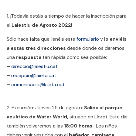
1. ¡Todavía estáis a tiempo de hacer la inscripción para
el
Laiestiu de Agosto 2022
!
Sólo hace falta que llenéis este
formulario
y
lo enviéis
a estas tres direcciones
desde donde os daremos
una
respuesta
tan rápida como sea posible:
–
direccio@laiestiu.cat
–
recepcio@laieta.cat
–
comunicacio@laieta.cat
2. Excursión: Jueves 25 de agosto:
Salida al parque
acuático de Water World,
situado en Lloret. Este día
también volveremos a las
18:00 horas.
Los niños
deben venir vestidos con el
bañador
,
camiseta,