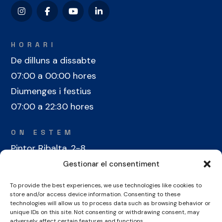
HORARI
De dilluns a dissabte
07:00 a 00:00 hores
Diumenges i festius
07:00 a 22:30 hores
ON ESTEM
Pintor Ribalta, 2-8
08028 Barcelona
Gestionar el consentiment
To provide the best experiences, we use technologies like cookies to
CONTACTE
store and/or access device information. Consenting to these
+34 934 486 350
technologies will allow us to process data such as browsing behavior or
unique IDs on this site. Not consenting or withdrawing consent, may
cel@laieta.cat
adversely affect certain features and functions.