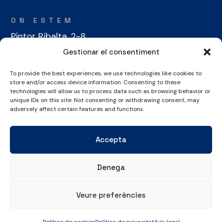
ON ESTEM
Pintor Ribalta, 2-8
08028 Barcelona
Gestionar el consentiment
To provide the best experiences, we use technologies like cookies to
CONTACTE
store and/or access device information. Consenting to these
+34 934 486 350
technologies will allow us to process data such as browsing behavior or
unique IDs on this site. Not consenting or withdrawing consent, may
cel@laieta.cat
adversely affect certain features and functions.
Accepta
Denega
Avís legal
Política de cookies
Política de privacitat
Veure preferències
© Copyright 2026 Club Esportiu Laietà | Tots els drets reservats