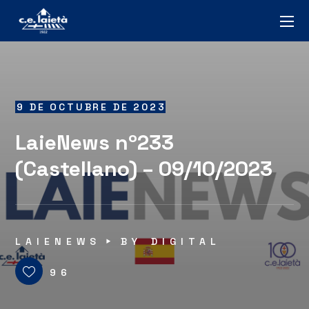
9 DE OCTUBRE DE 2023
LaieNews nº233
(Castellano) – 09/10/2023
LAIENEWS
BY
DIGITAL
96