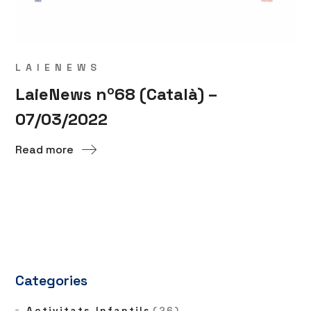
LAIENEWS
LaieNews nº68 (Català) –
07/03/2022
Read more
Categories
Activitats Infantils
(26)